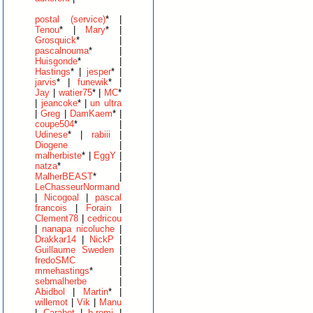
postal (service)
* |
Tenou
* |
Mary
* |
Grosquick
* |
pascalnouma
* |
Huisgonde
* |
Hastings
* |
jesper
* |
jarvis
* |
funewik
* |
Jay
|
watier75
* |
MC
*
|
jeancoke
* |
un ultra
|
Greg
|
DamKaem
* |
coupe504
* |
Udinese
* |
rabiii
|
Diogene
|
malherbiste
* |
EggY
|
natza
* |
MalherBEAST
* |
LeChasseurNormand
|
Nicogoal
|
pascal
francois
|
Forain
|
Clement78
|
cedricou
|
nanapa nicoluche
|
Drakkar14
|
NickP
|
Guillaume Sweden
|
fredoSMC
|
mmehastings
* |
sebmalherbe
|
Abidbol
|
Martin
* |
willemot
|
Vik
|
Manu
|
Carabot
|
b.remi
|