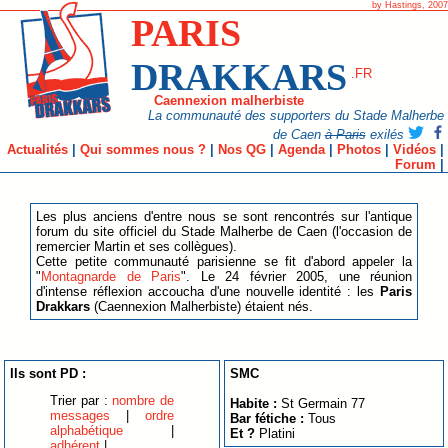
by Hastings, 2007
PARIS
DRAKKARS
.FR
Caennexion malherbiste
La communauté des supporters du Stade Malherbe
de Caen
à Paris
exilés
Actualités
|
Qui sommes nous ?
|
Nos QG
|
Agenda
|
Photos
|
Vidéos
|
Forum
|
Les plus anciens d'entre nous se sont rencontrés sur l'antique
forum du site officiel du Stade Malherbe de Caen (l'occasion de
remercier Martin et ses collègues).
Cette petite communauté parisienne se fit d'abord appeler la
"
Montagnarde de Paris
". Le 24 février 2005, une réunion
d'intense réflexion accoucha d'une nouvelle identité : les
Paris
Drakkars
(Caennexion Malherbiste) étaient nés.
Ils sont PD :
SMC
Trier par :
nombre de
Habite :
St Germain 77
messages
|
ordre
Bar fétiche :
Tous
alphabétique
|
Et ?
Platini
adhérent
|