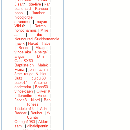
Jisait
* |
tite-live
|
karl
blanchard
|
Karibou
|
nono
|
Jambon
|
nicodjordje
|
strummer
|
nuyan
|
VikL6
* |
Rafmo
|
nonochamois
|
Milie
|
JJ
|
Tibu
|
NounoursduSudNormandie
|
javik
|
Nakat
|
Habs
|
Benco
|
Akage
|
vince aka "le belge"
|
angus
|
Dim
|
GabLSX60
|
Baptiste.ch
|
Malek
|
Franz
|
jon machin
|
âme rouge & bleu
|
Dutz
|
cuicui60
|
paolo14
|
Antoine
|
andreadm
|
Bobo50
|
vince-caen
|
Oliver K
|
florentlm
|
Vince
|
Jarvis3
|
Njord
|
Ben
|
Tchess
|
Titideloin14
|
Adri
|
Badger
|
Boubou
|
fx
|
Currito
|
Omega1980
|
Akkre
|
samii
|
gibaldipontin
|