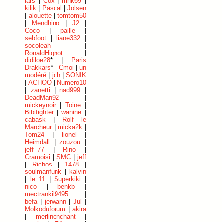
lars
|
Cox
|
mnk69
|
kilik
|
Pascal
|
Jolsen
|
alouette
|
tomtom50
|
Mendhino
|
J2
|
Coco
|
paille
|
sebfoot
|
liane332
|
socoleah
|
RonaldHignot
|
didiloe28
* |
Paris
Drakkars
* |
Cmoi
|
un
modéré
|
jch
|
SONIK
|
ACHOO
|
Numero10
|
zanetti
|
nad999
|
DeadMan92
|
mickeynoir
|
Toine
|
Bibifighter
|
wanine
|
cabask
|
Rolf le
Marcheur
|
micka2k
|
Tom24
|
lionel
|
Heimdall
|
zouzou
|
jeff_77
|
Rino
|
Cramoisi
|
SMC
|
jeff
|
Richos
|
1478
|
soulmanfunk
|
kalvin
|
le 11
|
Superkiki
|
nico
|
benkb
|
mectrankil9495
|
befa
|
jerwann
|
Jul
|
Molkoduforum
|
akira
|
merlinenchant
|