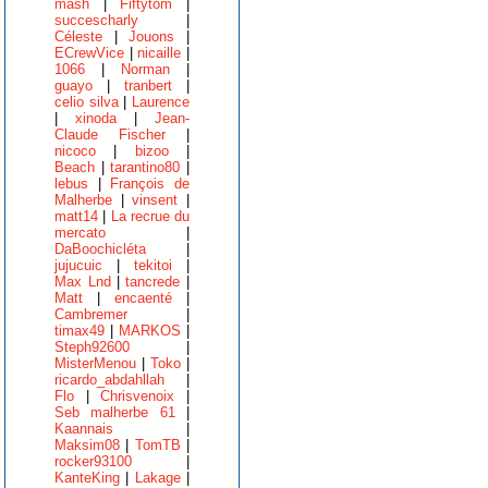
mash
|
Fiftytom
|
succescharly
|
Céleste
|
Jouons
|
ECrewVice
|
nicaille
|
1066
|
Norman
|
guayo
|
tranbert
|
celio silva
|
Laurence
|
xinoda
|
Jean-
Claude Fischer
|
nicoco
|
bizoo
|
Beach
|
tarantino80
|
lebus
|
François de
Malherbe
|
vinsent
|
matt14
|
La recrue du
mercato
|
DaBoochicléta
|
jujucuic
|
tekitoi
|
Max Lnd
|
tancrede
|
Matt
|
encaenté
|
Cambremer
|
timax49
|
MARKOS
|
Steph92600
|
MisterMenou
|
Toko
|
ricardo_abdahllah
|
Flo
|
Chrisvenoix
|
Seb malherbe 61
|
Kaannais
|
Maksim08
|
TomTB
|
rocker93100
|
KanteKing
|
Lakage
|