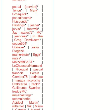
postal (service)
* |
Tenou
* |
Mary
* |
Grosquick
* |
pascalnouma
* |
Huisgonde
* |
Hastings
* |
jesper
* |
jarvis
* |
funewik
* |
Jay
|
watier75
* |
MC
*
|
jeancoke
* |
un ultra
|
Greg
|
DamKaem
* |
coupe504
* |
Udinese
* |
rabiii
|
Diogene
|
malherbiste
* |
EggY
|
natza
* |
MalherBEAST
* |
LeChasseurNormand
|
Nicogoal
|
pascal
francois
|
Forain
|
Clement78
|
cedricou
|
nanapa nicoluche
|
Drakkar14
|
NickP
|
Guillaume Sweden
|
fredoSMC
|
mmehastings
* |
sebmalherbe
|
Abidbol
|
Martin
* |
willemot
|
Vik
|
Manu
|
Carabot
|
b.remi
|