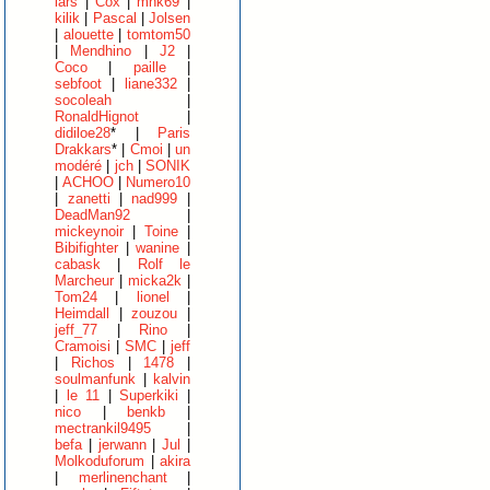
lars
|
Cox
|
mnk69
|
kilik
|
Pascal
|
Jolsen
|
alouette
|
tomtom50
|
Mendhino
|
J2
|
Coco
|
paille
|
sebfoot
|
liane332
|
socoleah
|
RonaldHignot
|
didiloe28
* |
Paris
Drakkars
* |
Cmoi
|
un
modéré
|
jch
|
SONIK
|
ACHOO
|
Numero10
|
zanetti
|
nad999
|
DeadMan92
|
mickeynoir
|
Toine
|
Bibifighter
|
wanine
|
cabask
|
Rolf le
Marcheur
|
micka2k
|
Tom24
|
lionel
|
Heimdall
|
zouzou
|
jeff_77
|
Rino
|
Cramoisi
|
SMC
|
jeff
|
Richos
|
1478
|
soulmanfunk
|
kalvin
|
le 11
|
Superkiki
|
nico
|
benkb
|
mectrankil9495
|
befa
|
jerwann
|
Jul
|
Molkoduforum
|
akira
|
merlinenchant
|