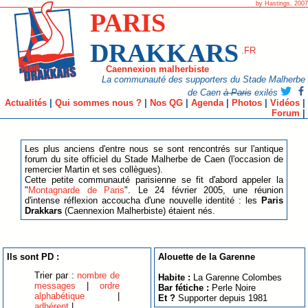
by Hastings, 2007
PARIS
DRAKKARS
.FR
Caennexion malherbiste
La communauté des supporters du Stade Malherbe
de Caen
à Paris
exilés
Actualités
|
Qui sommes nous ?
|
Nos QG
|
Agenda
|
Photos
|
Vidéos
|
Forum
|
Les plus anciens d'entre nous se sont rencontrés sur l'antique
forum du site officiel du Stade Malherbe de Caen (l'occasion de
remercier Martin et ses collègues).
Cette petite communauté parisienne se fit d'abord appeler la
"
Montagnarde de Paris
". Le 24 février 2005, une réunion
d'intense réflexion accoucha d'une nouvelle identité : les
Paris
Drakkars
(Caennexion Malherbiste) étaient nés.
Ils sont PD :
Alouette de la Garenne
Trier par :
nombre de
Habite :
La Garenne Colombes
messages
|
ordre
Bar fétiche :
Perle Noire
alphabétique
|
Et ?
Supporter depuis 1981
adhérent
|