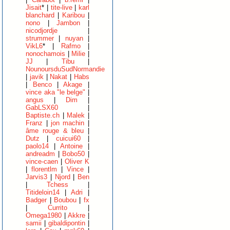
Jisait
* |
tite-live
|
karl
blanchard
|
Karibou
|
nono
|
Jambon
|
nicodjordje
|
strummer
|
nuyan
|
VikL6
* |
Rafmo
|
nonochamois
|
Milie
|
JJ
|
Tibu
|
NounoursduSudNormandie
|
javik
|
Nakat
|
Habs
|
Benco
|
Akage
|
vince aka "le belge"
|
angus
|
Dim
|
GabLSX60
|
Baptiste.ch
|
Malek
|
Franz
|
jon machin
|
âme rouge & bleu
|
Dutz
|
cuicui60
|
paolo14
|
Antoine
|
andreadm
|
Bobo50
|
vince-caen
|
Oliver K
|
florentlm
|
Vince
|
Jarvis3
|
Njord
|
Ben
|
Tchess
|
Titideloin14
|
Adri
|
Badger
|
Boubou
|
fx
|
Currito
|
Omega1980
|
Akkre
|
samii
|
gibaldipontin
|