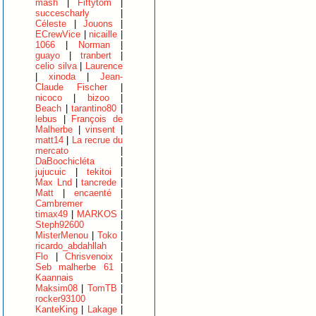
mash
|
Fiftytom
|
succescharly
|
Céleste
|
Jouons
|
ECrewVice
|
nicaille
|
1066
|
Norman
|
guayo
|
tranbert
|
celio silva
|
Laurence
|
xinoda
|
Jean-
Claude Fischer
|
nicoco
|
bizoo
|
Beach
|
tarantino80
|
lebus
|
François de
Malherbe
|
vinsent
|
matt14
|
La recrue du
mercato
|
DaBoochicléta
|
jujucuic
|
tekitoi
|
Max Lnd
|
tancrede
|
Matt
|
encaenté
|
Cambremer
|
timax49
|
MARKOS
|
Steph92600
|
MisterMenou
|
Toko
|
ricardo_abdahllah
|
Flo
|
Chrisvenoix
|
Seb malherbe 61
|
Kaannais
|
Maksim08
|
TomTB
|
rocker93100
|
KanteKing
|
Lakage
|