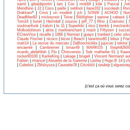
samii
|
gibaldipontin
|
lars
|
Cox
|
mnk69
|
kilik
|
Pascal
|
Jol
Mendhino
|
J2
|
Coco
|
paille
|
sebfoot
|
liane332
|
socoleah
|
Ron
Drakkars
* |
Cmoi
|
un modéré
|
jch
|
SONIK
|
ACHOO
|
Num
DeadMan92
|
mickeynoir
|
Toine
|
Bibifighter
|
wanine
|
cabask
|
Tom24
|
lionel
|
Heimdall
|
zouzou
|
jeff_77
|
Rino
|
Cramoisi
|
soulmanfunk
|
kalvin
|
le 11
|
Superkiki
|
nico
|
benkb
|
mectranki
Molkoduforum
|
akira
|
merlinenchant
|
mash
|
Fiftytom
|
succes
ECrewVice
|
nicaille
|
1066
|
Norman
|
guayo
|
tranbert
|
celio silv
Claude Fischer
|
nicoco
|
bizoo
|
Beach
|
tarantino80
|
lebus
|
Fra
matt14
|
La recrue du mercato
|
DaBoochicléta
|
jujucuic
|
tekitoi
encaenté
|
Cambremer
|
timax49
|
MARKOS
|
Steph92600
ricardo_abdahllah
|
Flo
|
Chrisvenoix
|
Seb malherbe 61
|
Kaan
rocker93100
|
KanteKing
|
Lakage
|
brugeli
|
Vincent Normand au
Fabien
|
rmancel
|
Alouette de la Garenne
|
Lesley
|
Hugo B 14
|
ch
|
Cubelios
|
ZMskyuza
|
Causette78
|
Cricriiiiiiii
|
seubejr
|
elguesne
(c'est ça où vous serez c