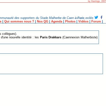
by Hastings, 2007
mmunauté des supporters du Stade Malherbe de Caen
à Paris
exilés
s
|
Qui sommes nous ?
|
Nos QG
|
Agenda
|
Photos
|
Vidéos
|
Forum
|
s collègues).
 d'une nouvelle identité : les
Paris Drakkars
(Caennexion Malherbiste)