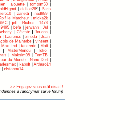
sen
|
alouette
|
tomtom50
|
aldHignot
|
didiloe28
* |
Paris
ero10
|
zanetti
|
nad999
|
Rolf le Marcheur
|
micka2k
|
SMC
|
jeff
|
Richos
|
1478
|
l9495
|
befa
|
jerwann
|
Jul
|
charly
|
Céleste
|
Jouons
|
a
|
Laurence
|
xinoda
|
Jean-
nçois de Malherbe
|
vinsent
|
|
Max Lnd
|
tancrede
|
Matt
|
|
MisterMenou
|
Toko
|
nais
|
Maksim08
|
TomTB
|
tour du Monde
|
Nano Dort
|
arlesmax
|
kabolt
|
Arthuro14
y
|
elstanou14
>> Engagez vous qu'il disait !
ondamnés à l'anonymat sur le forum)