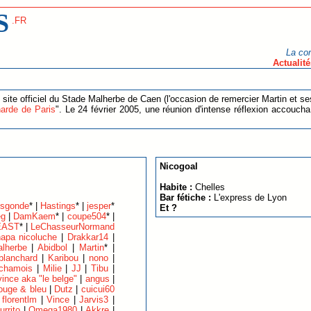
S
.FR
La co
Actualité
 site officiel du Stade Malherbe de Caen (l'occasion de remercier Martin et se
arde de Paris
". Le 24 février 2005, une réunion d'intense réflexion accoucha
Nicogoal
Habite :
Chelles
Bar fétiche :
L'express de Lyon
isgonde
* |
Hastings
* |
jesper
*
Et ?
eg
|
DamKaem
* |
coupe504
* |
EAST
* |
LeChasseurNormand
apa nicoluche
|
Drakkar14
|
lherbe
|
Abidbol
|
Martin
* |
 blanchard
|
Karibou
|
nono
|
chamois
|
Milie
|
JJ
|
Tibu
|
vince aka "le belge"
|
angus
|
ouge & bleu
|
Dutz
|
cuicui60
|
florentlm
|
Vince
|
Jarvis3
|
urrito
|
Omega1980
|
Akkre
|