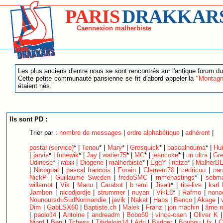
PARIS
DRAKKAR
Caennexion malherbiste
Les plus anciens d'entre nous se sont rencontrés sur l'antique forum du
Cette petite communauté parisienne se fit d'abord appeler la "
Montagn
étaient nés.
Ils sont PD :
Trier par :
nombre de messages
|
ordre alphabétique
|
adhérent
|
postal (service)
* |
Tenou
* |
Mary
* |
Grosquick
* |
pascalnouma
* |
Hu
|
jarvis
* |
funewik
* |
Jay
|
watier75
* |
MC
* |
jeancoke
* |
un ultra
|
Gr
Udinese
* |
rabiii
|
Diogene
|
malherbiste
* |
EggY
|
natza
* |
MalherB
|
Nicogoal
|
pascal francois
|
Forain
|
Clement78
|
cedricou
|
nan
NickP
|
Guillaume Sweden
|
fredoSMC
|
mmehastings
* |
sebma
willemot
|
Vik
|
Manu
|
Carabot
|
b.remi
|
Jisait
* |
tite-live
|
karl
Jambon
|
nicodjordje
|
strummer
|
nuyan
|
VikL6
* |
Rafmo
|
nono
NounoursduSudNormandie
|
javik
|
Nakat
|
Habs
|
Benco
|
Akage
|
Dim
|
GabLSX60
|
Baptiste.ch
|
Malek
|
Franz
|
jon machin
|
âme r
|
paolo14
|
Antoine
|
andreadm
|
Bobo50
|
vince-caen
|
Oliver K
Njord
|
Ben
|
Tchess
|
Titideloin14
|
Adri
|
Badger
|
Boubou
|
fx
|
C