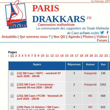
by Hastings, 2007
PARIS
DRAKKARS
.FR
Caennexion malherbiste
La communauté des supporters du Stade Malherbe
de Caen
à Paris
exilés
Actualités
|
Qui sommes nous ?
|
Nos QG
|
Agenda
|
Photos
|
Vidéos
|
Forum
|
Pages
:
[1]
2
3
4
5
6
7
8
9
10
11
12
13
14
15
16
17
18
19
20
21
22
23
Sujets
Réponses
Auteur
Vus
[J1] SM Caen / VAFC - vendredi 07
3
Huisgonde
136
août 2026 - 20h45
[J33] SM Caen / Concarneau -
2
Huisgonde
2161
samedi 09 mai 2026 - 19h30
[J31] SM Caen / FCVB - Vendredi 24
4
MC
668
avril 2026 - 19h30
[J29] Paris 13 Atletico / SM Caen -
4
MC
622
Vendredi 10 avril 2026 - 19h30