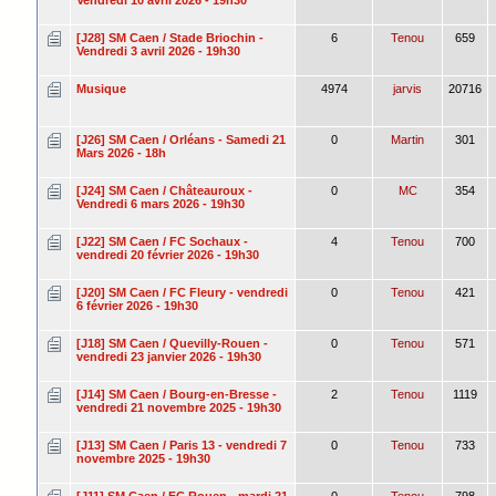
[J28] SM Caen / Stade Briochin -
6
Tenou
659
Vendredi 3 avril 2026 - 19h30
Musique
4974
jarvis
20716
[J26] SM Caen / Orléans - Samedi 21
0
Martin
301
Mars 2026 - 18h
[J24] SM Caen / Châteauroux -
0
MC
354
Vendredi 6 mars 2026 - 19h30
[J22] SM Caen / FC Sochaux -
4
Tenou
700
vendredi 20 février 2026 - 19h30
[J20] SM Caen / FC Fleury - vendredi
0
Tenou
421
6 février 2026 - 19h30
[J18] SM Caen / Quevilly-Rouen -
0
Tenou
571
vendredi 23 janvier 2026 - 19h30
[J14] SM Caen / Bourg-en-Bresse -
2
Tenou
1119
vendredi 21 novembre 2025 - 19h30
[J13] SM Caen / Paris 13 - vendredi 7
0
Tenou
733
novembre 2025 - 19h30
[J11] SM Caen / FC Rouen - mardi 21
0
Tenou
798