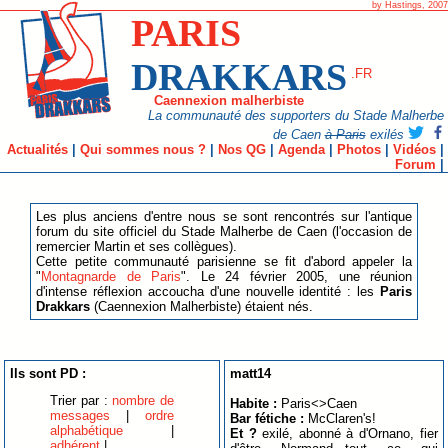
by Hastings, 2007
PARIS
DRAKKARS
.FR
Caennexion malherbiste
La communauté des supporters du Stade Malherbe
de Caen
à Paris
exilés
Actualités
|
Qui sommes nous ?
|
Nos QG
|
Agenda
|
Photos
|
Vidéos
|
Forum
|
Les plus anciens d'entre nous se sont rencontrés sur l'antique
forum du site officiel du Stade Malherbe de Caen (l'occasion de
remercier Martin et ses collègues).
Cette petite communauté parisienne se fit d'abord appeler la
"
Montagnarde de Paris
". Le 24 février 2005, une réunion
d'intense réflexion accoucha d'une nouvelle identité : les
Paris
Drakkars
(Caennexion Malherbiste) étaient nés.
Ils sont PD :
matt14
Trier par :
nombre de
Habite :
Paris<>Caen
messages
|
ordre
Bar fétiche :
McClaren's!
alphabétique
|
Et ?
exilé, abonné à d'Ornano, fier
adhérent
|