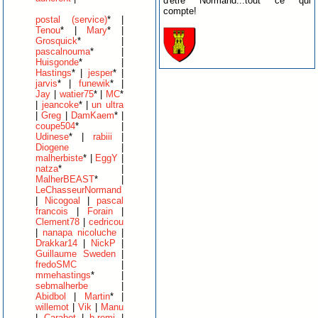
d'être Normand...tout ce qui
compte!
postal (service)
* |
Tenou
* |
Mary
* |
Grosquick
* |
pascalnouma
* |
Huisgonde
* |
Hastings
* |
jesper
* |
jarvis
* |
funewik
* |
Jay
|
watier75
* |
MC
*
|
jeancoke
* |
un ultra
|
Greg
|
DamKaem
* |
coupe504
* |
Udinese
* |
rabiii
|
Diogene
|
malherbiste
* |
EggY
|
natza
* |
MalherBEAST
* |
LeChasseurNormand
|
Nicogoal
|
pascal
francois
|
Forain
|
Clement78
|
cedricou
|
nanapa nicoluche
|
Drakkar14
|
NickP
|
Guillaume Sweden
|
fredoSMC
|
mmehastings
* |
sebmalherbe
|
Abidbol
|
Martin
* |
willemot
|
Vik
|
Manu
|
Carabot
|
b.remi
|