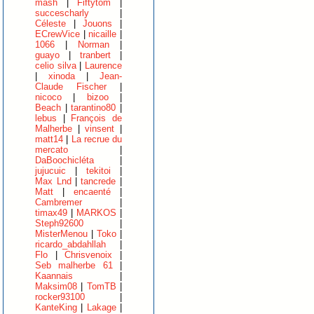
mash
|
Fiftytom
|
succescharly
|
Céleste
|
Jouons
|
ECrewVice
|
nicaille
|
1066
|
Norman
|
guayo
|
tranbert
|
celio silva
|
Laurence
|
xinoda
|
Jean-
Claude Fischer
|
nicoco
|
bizoo
|
Beach
|
tarantino80
|
lebus
|
François de
Malherbe
|
vinsent
|
matt14
|
La recrue du
mercato
|
DaBoochicléta
|
jujucuic
|
tekitoi
|
Max Lnd
|
tancrede
|
Matt
|
encaenté
|
Cambremer
|
timax49
|
MARKOS
|
Steph92600
|
MisterMenou
|
Toko
|
ricardo_abdahllah
|
Flo
|
Chrisvenoix
|
Seb malherbe 61
|
Kaannais
|
Maksim08
|
TomTB
|
rocker93100
|
KanteKing
|
Lakage
|