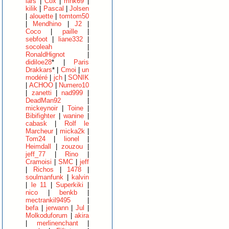
lars
|
Cox
|
mnk69
|
kilik
|
Pascal
|
Jolsen
|
alouette
|
tomtom50
|
Mendhino
|
J2
|
Coco
|
paille
|
sebfoot
|
liane332
|
socoleah
|
RonaldHignot
|
didiloe28
* |
Paris
Drakkars
* |
Cmoi
|
un
modéré
|
jch
|
SONIK
|
ACHOO
|
Numero10
|
zanetti
|
nad999
|
DeadMan92
|
mickeynoir
|
Toine
|
Bibifighter
|
wanine
|
cabask
|
Rolf le
Marcheur
|
micka2k
|
Tom24
|
lionel
|
Heimdall
|
zouzou
|
jeff_77
|
Rino
|
Cramoisi
|
SMC
|
jeff
|
Richos
|
1478
|
soulmanfunk
|
kalvin
|
le 11
|
Superkiki
|
nico
|
benkb
|
mectrankil9495
|
befa
|
jerwann
|
Jul
|
Molkoduforum
|
akira
|
merlinenchant
|