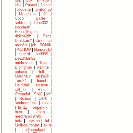
lars
|
Cox
|
mnk69
|
kilik
|
Pascal
|
Jolsen
|
alouette
|
tomtom50
|
Mendhino
|
J2
|
Coco
|
paille
|
sebfoot
|
liane332
|
socoleah
|
RonaldHignot
|
didiloe28
* |
Paris
Drakkars
* |
Cmoi
|
un
modéré
|
jch
|
SONIK
|
ACHOO
|
Numero10
|
zanetti
|
nad999
|
DeadMan92
|
mickeynoir
|
Toine
|
Bibifighter
|
wanine
|
cabask
|
Rolf le
Marcheur
|
micka2k
|
Tom24
|
lionel
|
Heimdall
|
zouzou
|
jeff_77
|
Rino
|
Cramoisi
|
SMC
|
jeff
|
Richos
|
1478
|
soulmanfunk
|
kalvin
|
le 11
|
Superkiki
|
nico
|
benkb
|
mectrankil9495
|
befa
|
jerwann
|
Jul
|
Molkoduforum
|
akira
|
merlinenchant
|