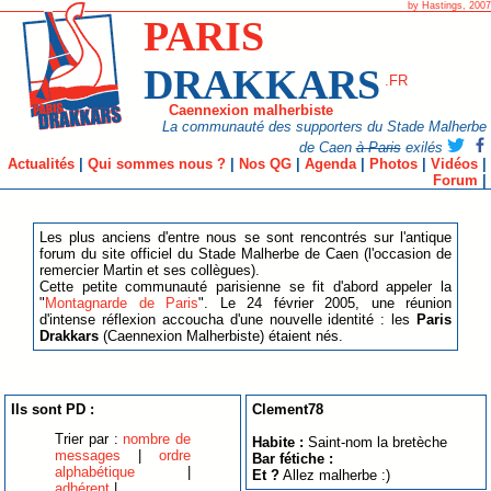
by Hastings, 2007
PARIS
DRAKKARS
.FR
Caennexion malherbiste
La communauté des supporters du Stade Malherbe
de Caen
à Paris
exilés
Actualités
|
Qui sommes nous ?
|
Nos QG
|
Agenda
|
Photos
|
Vidéos
|
Forum
|
Les plus anciens d'entre nous se sont rencontrés sur l'antique
forum du site officiel du Stade Malherbe de Caen (l'occasion de
remercier Martin et ses collègues).
Cette petite communauté parisienne se fit d'abord appeler la
"
Montagnarde de Paris
". Le 24 février 2005, une réunion
d'intense réflexion accoucha d'une nouvelle identité : les
Paris
Drakkars
(Caennexion Malherbiste) étaient nés.
Ils sont PD :
Clement78
Trier par :
nombre de
Habite :
Saint-nom la bretèche
messages
|
ordre
Bar fétiche :
alphabétique
|
Et ?
Allez malherbe :)
adhérent
|