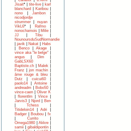
Jisait
* |
tite-live
|
karl
blanchard
|
Karibou
|
nono
|
Jambon
|
nicodjordje
|
strummer
|
nuyan
|
VikL6
* |
Rafmo
|
nonochamois
|
Milie
|
JJ
|
Tibu
|
NounoursduSudNormandie
|
javik
|
Nakat
|
Habs
|
Benco
|
Akage
|
vince aka "le belge"
|
angus
|
Dim
|
GabLSX60
|
Baptiste.ch
|
Malek
|
Franz
|
jon machin
|
âme rouge & bleu
|
Dutz
|
cuicui60
|
paolo14
|
Antoine
|
andreadm
|
Bobo50
|
vince-caen
|
Oliver K
|
florentlm
|
Vince
|
Jarvis3
|
Njord
|
Ben
|
Tchess
|
Titideloin14
|
Adri
|
Badger
|
Boubou
|
fx
|
Currito
|
Omega1980
|
Akkre
|
samii
|
gibaldipontin
|