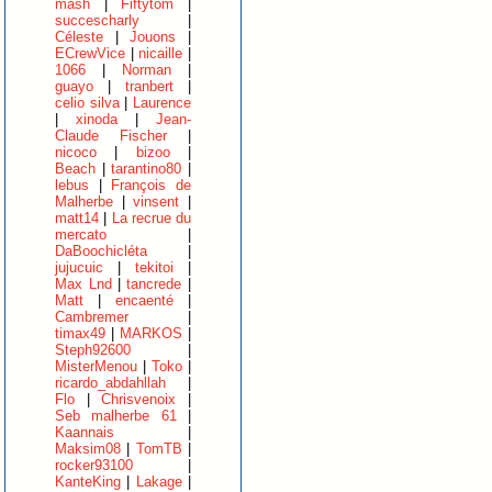
mash
|
Fiftytom
|
succescharly
|
Céleste
|
Jouons
|
ECrewVice
|
nicaille
|
1066
|
Norman
|
guayo
|
tranbert
|
celio silva
|
Laurence
|
xinoda
|
Jean-
Claude Fischer
|
nicoco
|
bizoo
|
Beach
|
tarantino80
|
lebus
|
François de
Malherbe
|
vinsent
|
matt14
|
La recrue du
mercato
|
DaBoochicléta
|
jujucuic
|
tekitoi
|
Max Lnd
|
tancrede
|
Matt
|
encaenté
|
Cambremer
|
timax49
|
MARKOS
|
Steph92600
|
MisterMenou
|
Toko
|
ricardo_abdahllah
|
Flo
|
Chrisvenoix
|
Seb malherbe 61
|
Kaannais
|
Maksim08
|
TomTB
|
rocker93100
|
KanteKing
|
Lakage
|