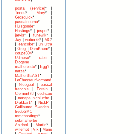
postal (service)
* |
Tenou
* |
Mary
* |
Grosquick
* |
pascalnouma
* |
Huisgonde
* |
Hastings
* |
jesper
* |
jarvis
* |
funewik
* |
Jay
|
watier75
* |
MC
*
|
jeancoke
* |
un ultra
|
Greg
|
DamKaem
* |
coupe504
* |
Udinese
* |
rabiii
|
Diogene
|
malherbiste
* |
EggY
|
natza
* |
MalherBEAST
* |
LeChasseurNormand
|
Nicogoal
|
pascal
francois
|
Forain
|
Clement78
|
cedricou
|
nanapa nicoluche
|
Drakkar14
|
NickP
|
Guillaume Sweden
|
fredoSMC
|
mmehastings
* |
sebmalherbe
|
Abidbol
|
Martin
* |
willemot
|
Vik
|
Manu
|
Carabot
|
b.remi
|