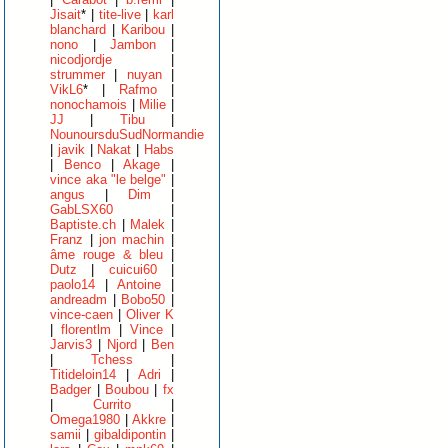
Jisait
* |
tite-live
|
karl
blanchard
|
Karibou
|
nono
|
Jambon
|
nicodjordje
|
strummer
|
nuyan
|
VikL6
* |
Rafmo
|
nonochamois
|
Milie
|
JJ
|
Tibu
|
NounoursduSudNormandie
|
javik
|
Nakat
|
Habs
|
Benco
|
Akage
|
vince aka "le belge"
|
angus
|
Dim
|
GabLSX60
|
Baptiste.ch
|
Malek
|
Franz
|
jon machin
|
âme rouge & bleu
|
Dutz
|
cuicui60
|
paolo14
|
Antoine
|
andreadm
|
Bobo50
|
vince-caen
|
Oliver K
|
florentlm
|
Vince
|
Jarvis3
|
Njord
|
Ben
|
Tchess
|
Titideloin14
|
Adri
|
Badger
|
Boubou
|
fx
|
Currito
|
Omega1980
|
Akkre
|
samii
|
gibaldipontin
|