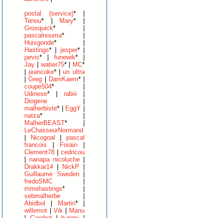
postal (service)
* |
Tenou
* |
Mary
* |
Grosquick
* |
pascalnouma
* |
Huisgonde
* |
Hastings
* |
jesper
* |
jarvis
* |
funewik
* |
Jay
|
watier75
* |
MC
*
|
jeancoke
* |
un ultra
|
Greg
|
DamKaem
* |
coupe504
* |
Udinese
* |
rabiii
|
Diogene
|
malherbiste
* |
EggY
|
natza
* |
MalherBEAST
* |
LeChasseurNormand
|
Nicogoal
|
pascal
francois
|
Forain
|
Clement78
|
cedricou
|
nanapa nicoluche
|
Drakkar14
|
NickP
|
Guillaume Sweden
|
fredoSMC
|
mmehastings
* |
sebmalherbe
|
Abidbol
|
Martin
* |
willemot
|
Vik
|
Manu
|
Carabot
|
b.remi
|