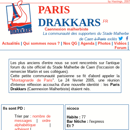
by Hastings, 2007
PARIS
DRAKKARS
.FR
Caennexion malherbiste
La communauté des supporters du Stade Malherbe
de Caen
à Paris
exilés
Actualités
|
Qui sommes nous ?
|
Nos QG
|
Agenda
|
Photos
|
Vidéos
|
Forum
|
Les plus anciens d'entre nous se sont rencontrés sur l'antique
forum du site officiel du Stade Malherbe de Caen (l'occasion de
remercier Martin et ses collègues).
Cette petite communauté parisienne se fit d'abord appeler la
"
Montagnarde de Paris
". Le 24 février 2005, une réunion
d'intense réflexion accoucha d'une nouvelle identité : les
Paris
Drakkars
(Caennexion Malherbiste) étaient nés.
Ils sont PD :
nicoco
Trier par :
nombre de
Habite :
77
messages
|
ordre
Bar fétiche :
l'express
alphabétique
|
Et ?
adhérent
|