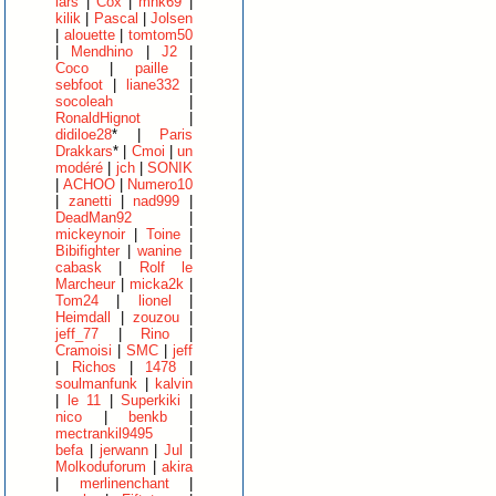
lars
|
Cox
|
mnk69
|
kilik
|
Pascal
|
Jolsen
|
alouette
|
tomtom50
|
Mendhino
|
J2
|
Coco
|
paille
|
sebfoot
|
liane332
|
socoleah
|
RonaldHignot
|
didiloe28
* |
Paris
Drakkars
* |
Cmoi
|
un
modéré
|
jch
|
SONIK
|
ACHOO
|
Numero10
|
zanetti
|
nad999
|
DeadMan92
|
mickeynoir
|
Toine
|
Bibifighter
|
wanine
|
cabask
|
Rolf le
Marcheur
|
micka2k
|
Tom24
|
lionel
|
Heimdall
|
zouzou
|
jeff_77
|
Rino
|
Cramoisi
|
SMC
|
jeff
|
Richos
|
1478
|
soulmanfunk
|
kalvin
|
le 11
|
Superkiki
|
nico
|
benkb
|
mectrankil9495
|
befa
|
jerwann
|
Jul
|
Molkoduforum
|
akira
|
merlinenchant
|