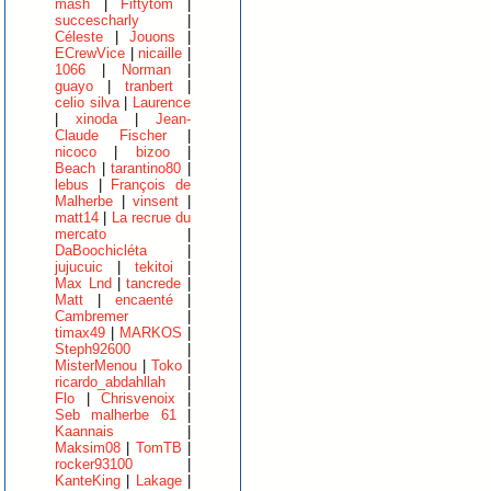
mash
|
Fiftytom
|
succescharly
|
Céleste
|
Jouons
|
ECrewVice
|
nicaille
|
1066
|
Norman
|
guayo
|
tranbert
|
celio silva
|
Laurence
|
xinoda
|
Jean-
Claude Fischer
|
nicoco
|
bizoo
|
Beach
|
tarantino80
|
lebus
|
François de
Malherbe
|
vinsent
|
matt14
|
La recrue du
mercato
|
DaBoochicléta
|
jujucuic
|
tekitoi
|
Max Lnd
|
tancrede
|
Matt
|
encaenté
|
Cambremer
|
timax49
|
MARKOS
|
Steph92600
|
MisterMenou
|
Toko
|
ricardo_abdahllah
|
Flo
|
Chrisvenoix
|
Seb malherbe 61
|
Kaannais
|
Maksim08
|
TomTB
|
rocker93100
|
KanteKing
|
Lakage
|