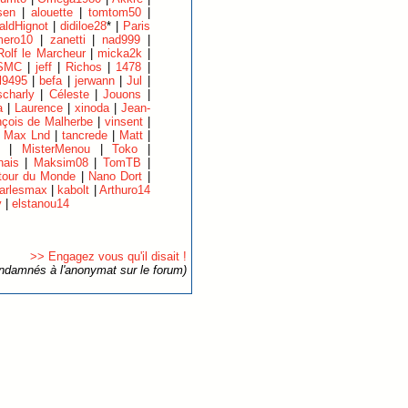
sen
|
alouette
|
tomtom50
|
aldHignot
|
didiloe28
* |
Paris
ero10
|
zanetti
|
nad999
|
Rolf le Marcheur
|
micka2k
|
SMC
|
jeff
|
Richos
|
1478
|
l9495
|
befa
|
jerwann
|
Jul
|
charly
|
Céleste
|
Jouons
|
a
|
Laurence
|
xinoda
|
Jean-
nçois de Malherbe
|
vinsent
|
|
Max Lnd
|
tancrede
|
Matt
|
|
MisterMenou
|
Toko
|
nais
|
Maksim08
|
TomTB
|
tour du Monde
|
Nano Dort
|
arlesmax
|
kabolt
|
Arthuro14
y
|
elstanou14
>> Engagez vous qu'il disait !
ondamnés à l'anonymat sur le forum)