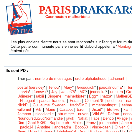
PARIS
DRAKKAR
Caennexion malherbiste
Les plus anciens d'entre nous se sont rencontrés sur l'antique forum du
Cette petite communauté parisienne se fit d'abord appeler la "
Montagn
étaient nés.
Ils sont PD :
Trier par :
nombre de messages
|
ordre alphabétique
|
adhérent
|
postal (service)
* |
Tenou
* |
Mary
* |
Grosquick
* |
pascalnouma
* |
Hu
|
jarvis
* |
funewik
* |
Jay
|
watier75
* |
MC
* |
jeancoke
* |
un ultra
|
Gr
Udinese
* |
rabiii
|
Diogene
|
malherbiste
* |
EggY
|
natza
* |
MalherB
|
Nicogoal
|
pascal francois
|
Forain
|
Clement78
|
cedricou
|
nan
NickP
|
Guillaume Sweden
|
fredoSMC
|
mmehastings
* |
sebma
willemot
|
Vik
|
Manu
|
Carabot
|
b.remi
|
Jisait
* |
tite-live
|
karl
Jambon
|
nicodjordje
|
strummer
|
nuyan
|
VikL6
* |
Rafmo
|
nono
NounoursduSudNormandie
|
javik
|
Nakat
|
Habs
|
Benco
|
Akage
|
Dim
|
GabLSX60
|
Baptiste.ch
|
Malek
|
Franz
|
jon machin
|
âme r
|
paolo14
|
Antoine
|
andreadm
|
Bobo50
|
vince-caen
|
Oliver K
Njord
|
Ben
|
Tchess
|
Titideloin14
|
Adri
|
Badger
|
Boubou
|
fx
|
C