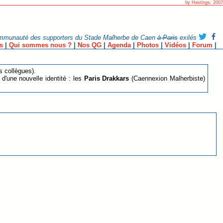
by Hastings, 2007
mmunauté des supporters du Stade Malherbe de Caen
à Paris
exilés
s
|
Qui sommes nous ?
|
Nos QG
|
Agenda
|
Photos
|
Vidéos
|
Forum
|
s collègues).
 d'une nouvelle identité : les
Paris Drakkars
(Caennexion Malherbiste)