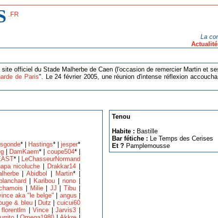
S
.FR
La co
Actualité
 site officiel du Stade Malherbe de Caen (l'occasion de remercier Martin et se
arde de Paris
". Le 24 février 2005, une réunion d'intense réflexion accoucha
Tenou
Habite :
Bastille
Bar fétiche :
Le Temps des Cerises
isgonde
* |
Hastings
* |
jesper
*
Et ?
Pamplemousse
eg
|
DamKaem
* |
coupe504
* |
EAST
* |
LeChasseurNormand
apa nicoluche
|
Drakkar14
|
lherbe
|
Abidbol
|
Martin
* |
 blanchard
|
Karibou
|
nono
|
chamois
|
Milie
|
JJ
|
Tibu
|
vince aka "le belge"
|
angus
|
ouge & bleu
|
Dutz
|
cuicui60
|
florentlm
|
Vince
|
Jarvis3
|
urrito
|
Omega1980
|
Akkre
|