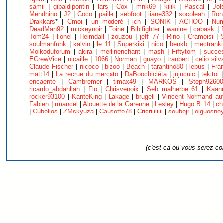
samii
|
gibaldipontin
|
lars
|
Cox
|
mnk69
|
kilik
|
Pascal
|
Jol
Mendhino
|
J2
|
Coco
|
paille
|
sebfoot
|
liane332
|
socoleah
|
Ron
Drakkars
* |
Cmoi
|
un modéré
|
jch
|
SONIK
|
ACHOO
|
Num
DeadMan92
|
mickeynoir
|
Toine
|
Bibifighter
|
wanine
|
cabask
|
Tom24
|
lionel
|
Heimdall
|
zouzou
|
jeff_77
|
Rino
|
Cramoisi
|
soulmanfunk
|
kalvin
|
le 11
|
Superkiki
|
nico
|
benkb
|
mectranki
Molkoduforum
|
akira
|
merlinenchant
|
mash
|
Fiftytom
|
succes
ECrewVice
|
nicaille
|
1066
|
Norman
|
guayo
|
tranbert
|
celio silv
Claude Fischer
|
nicoco
|
bizoo
|
Beach
|
tarantino80
|
lebus
|
Fra
matt14
|
La recrue du mercato
|
DaBoochicléta
|
jujucuic
|
tekitoi
encaenté
|
Cambremer
|
timax49
|
MARKOS
|
Steph92600
ricardo_abdahllah
|
Flo
|
Chrisvenoix
|
Seb malherbe 61
|
Kaan
rocker93100
|
KanteKing
|
Lakage
|
brugeli
|
Vincent Normand au
Fabien
|
rmancel
|
Alouette de la Garenne
|
Lesley
|
Hugo B 14
|
ch
|
Cubelios
|
ZMskyuza
|
Causette78
|
Cricriiiiiiii
|
seubejr
|
elguesne
(c'est ça où vous serez c