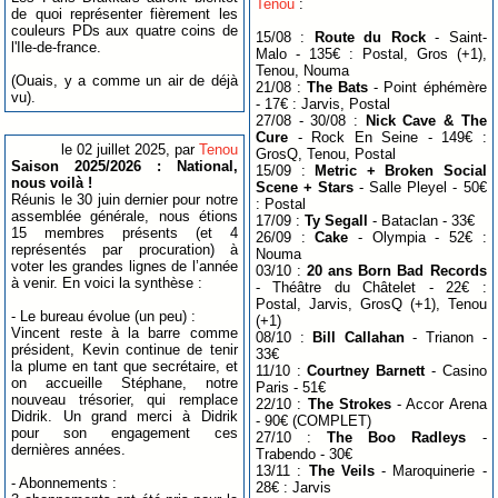
Tenou
:
de quoi représenter fièrement les
couleurs PDs aux quatre coins de
15/08 :
Route du Rock
- Saint-
l'Ile-de-france.
Malo - 135€ : Postal, Gros (+1),
Tenou, Nouma
(Ouais, y a comme un air de déjà
21/08 :
The Bats
- Point éphémère
vu).
- 17€ : Jarvis, Postal
27/08 - 30/08 :
Nick Cave & The
Cure
- Rock En Seine - 149€ :
le 02 juillet 2025, par
Tenou
GrosQ, Tenou, Postal
Saison 2025/2026 : National,
15/09 :
Metric + Broken Social
nous voilà !
Scene + Stars
- Salle Pleyel - 50€
Réunis le 30 juin dernier pour notre
: Postal
assemblée générale, nous étions
17/09 :
Ty Segall
- Bataclan - 33€
15 membres présents (et 4
26/09 :
Cake
- Olympia - 52€ :
représentés par procuration) à
Nouma
voter les grandes lignes de l’année
03/10 :
20 ans Born Bad Records
à venir. En voici la synthèse :
- Théâtre du Châtelet - 22€ :
Postal, Jarvis, GrosQ (+1), Tenou
- Le bureau évolue (un peu) :
(+1)
Vincent reste à la barre comme
08/10 :
Bill Callahan
- Trianon -
président, Kevin continue de tenir
33€
la plume en tant que secrétaire, et
11/10 :
Courtney Barnett
- Casino
on accueille Stéphane, notre
Paris - 51€
nouveau trésorier, qui remplace
22/10 :
The Strokes
- Accor Arena
Didrik. Un grand merci à Didrik
- 90€ (COMPLET)
pour son engagement ces
27/10 :
The Boo Radleys
-
dernières années.
Trabendo - 30€
13/11 :
The Veils
- Maroquinerie -
- Abonnements :
28€ : Jarvis