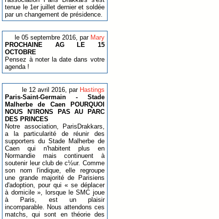
tenue le 1er juillet dernier et soldée
par un changement de présidence.
le 05 septembre 2016, par
Mary
PROCHAINE AG LE 15
OCTOBRE
Pensez à noter la date dans votre
agenda !
le 12 avril 2016, par
Hastings
Paris-Saint-Germain - Stade
Malherbe de Caen POURQUOI
NOUS N'IRONS PAS AU PARC
DES PRINCES
Notre association, ParisDrakkars,
a la particularité de réunir des
supporters du Stade Malherbe de
Caen qui n'habitent plus en
Normandie mais continuent à
soutenir leur club de c½ur. Comme
son nom l'indique, elle regroupe
une grande majorité de Parisiens
d'adoption, pour qui « se déplacer
à domicile », lorsque le SMC joue
à Paris, est un plaisir
incomparable. Nous attendons ces
matchs, qui sont en théorie des