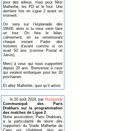
pour des adieux, mais pour fêter
Malherbe, les PD et le foot. Une
dernière fois en Ligue 2 avant un
moment.
On sera sur l’esplanade dès
18h00, alors si tu veux venir faire
un tour, On fera le bilan,
calmement, en se remémorant
chaque instant. Parler des
histoires d’avant comme si on
avait 50 ans (comme Postal et
Jarvis).
Merci à ceux qui nous supportent
depuis 20 ans. Bienvenue à ceux
qui veulent embarquer pour les 20
prochaines.
Et allez Malherbe, quoi qu’il arrive.
le 20 août 2024, par
Huisgonde
Communiqué des Paris
Drakkars sur la programmation
des matches de Ligue 2
Notre association, Paris Drakkars,
a la particularité de réunir des
supporters du Stade Malherbe de
Caen qui n'habitent plus en