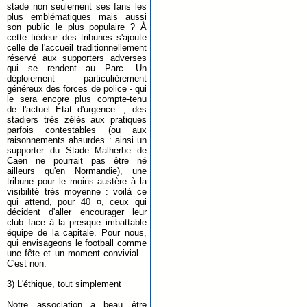
stade non seulement ses fans les
plus emblématiques mais aussi
son public le plus populaire ? À
cette tiédeur des tribunes s'ajoute
celle de l'accueil traditionnellement
réservé aux supporters adverses
qui se rendent au Parc. Un
déploiement particulièrement
généreux des forces de police - qui
le sera encore plus compte-tenu
de l'actuel État d'urgence -, des
stadiers très zélés aux pratiques
parfois contestables (ou aux
raisonnements absurdes : ainsi un
supporter du Stade Malherbe de
Caen ne pourrait pas être né
ailleurs qu'en Normandie), une
tribune pour le moins austère à la
visibilité très moyenne : voilà ce
qui attend, pour 40 ¤, ceux qui
décident d'aller encourager leur
club face à la presque imbattable
équipe de la capitale. Pour nous,
qui envisageons le football comme
une fête et un moment convivial...
C'est non.
3) L'éthique, tout simplement
Notre association a beau être