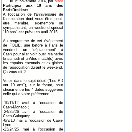
le 15 novembre 2014, par
Mary
Participez aux 10 ans des
ParisDrakkars !
A l'occasion de l'anniversaire de
l'association dont vous êtes peut-
être membre, ex-membre ou
sympathisant, un weekend spécial
"10 ans" est prévu en avril 2015.
Au programme de cet évènement
de FOLIE, une before à Paris le
vendredi, un "déplacement" à
Caen pour aller voir jouer Malherbe
le samedi et un/des match(s) avec
les copains caennais et ex-gloires
de l'association durant le weekend.
Ça vous dit ?
Votez dans le sujet dédié ("Les PD
ont 10 ans"), sur le forum, pour
choisir entre les 4 dates suggérées
celle qui a votre préférence :
-10/11/12 avril à l'occasion de
Caen-Monaco ;
-24/25/26 avril à l'occasion de
Caen-Guingamp ;
-8/9/10 mai à l'occasion de Caen-
Lyon ;
-23/24/25 mai à l'occasion de