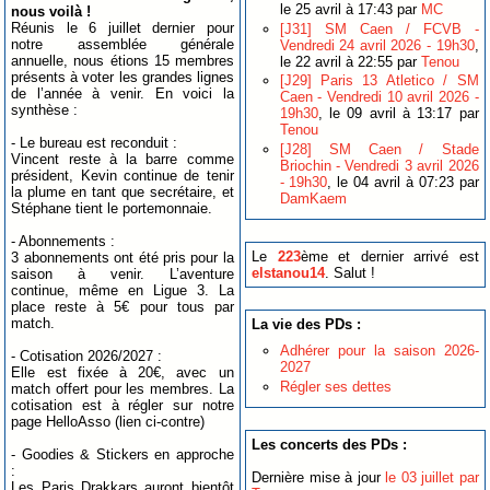
le 25 avril à 17:43 par
MC
nous voilà !
Réunis le 6 juillet dernier pour
[J31] SM Caen / FCVB -
notre assemblée générale
Vendredi 24 avril 2026 - 19h30
,
annuelle, nous étions 15 membres
le 22 avril à 22:55 par
Tenou
présents à voter les grandes lignes
[J29] Paris 13 Atletico / SM
de l’année à venir. En voici la
Caen - Vendredi 10 avril 2026 -
synthèse :
19h30
, le 09 avril à 13:17 par
Tenou
- Le bureau est reconduit :
[J28] SM Caen / Stade
Vincent reste à la barre comme
Briochin - Vendredi 3 avril 2026
président, Kevin continue de tenir
- 19h30
, le 04 avril à 07:23 par
la plume en tant que secrétaire, et
DamKaem
Stéphane tient le portemonnaie.
- Abonnements :
Le
223
ème et dernier arrivé est
3 abonnements ont été pris pour la
elstanou14
. Salut !
saison à venir. L’aventure
continue, même en Ligue 3. La
place reste à 5€ pour tous par
match.
La vie des PDs :
Adhérer pour la saison 2026-
- Cotisation 2026/2027 :
2027
Elle est fixée à 20€, avec un
Régler ses dettes
match offert pour les membres. La
cotisation est à régler sur notre
page HelloAsso (lien ci-contre)
Les concerts des PDs :
- Goodies & Stickers en approche
:
Dernière mise à jour
le 03 juillet par
Les Paris Drakkars auront bientôt