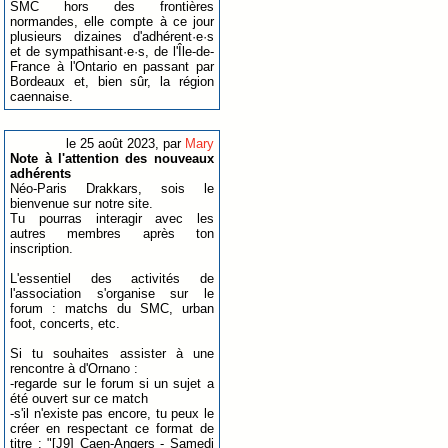
SMC hors des frontières
normandes, elle compte à ce jour
plusieurs dizaines d'adhérent·e·s
et de sympathisant·e·s, de l'Île-de-
France à l'Ontario en passant par
Bordeaux et, bien sûr, la région
caennaise.
le 25 août 2023, par
Mary
Note à l'attention des nouveaux
adhérents
Néo-Paris Drakkars, sois le
bienvenue sur notre site.
Tu pourras interagir avec les
autres membres après ton
inscription.
L'essentiel des activités de
l'association s'organise sur le
forum : matchs du SMC, urban
foot, concerts, etc.
Si tu souhaites assister à une
rencontre à d'Ornano :
-regarde sur le forum si un sujet a
été ouvert sur ce match
-s'il n'existe pas encore, tu peux le
créer en respectant ce format de
titre : "[J9] Caen-Angers - Samedi