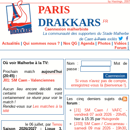
by Hastings, 2007
PARIS
DRAKKARS
.FR
Caennexion malherbiste
La communauté des supporters du Stade Malherbe
de Caen
à Paris
exilés
Actualités
|
Qui sommes nous ?
|
Nos QG
|
Agenda
|
Photos
|
Vidéos
|
Forum
|
Où voir Malherbe à la TV:
Nom :
Mot de
passe :
Prochain match
aujourd'hui
(20:45) :
J01: SM Caen - Valenciennes
Si vous n'avez pas de compte,
enregistrez-vous là (bienvenue !).
Aucun lieu encore décidé mais
certains membres vont
certainement se réunir pour voir le
Les cinq derniers sujets du
match !
forum
:
Rendez-vous sur
Les matches à la
[J1] SM Caen / VAFC -
télé
vendredi 07 août 2026 - 20h45
,
hier à 15:35 par
Huisgonde
[J33] SM Caen / Concarneau -
le 06 juillet, par
Tenou
samedi 09 mai 2026 - 19h30
,
Saison 2026/2027 : Ligue 3,