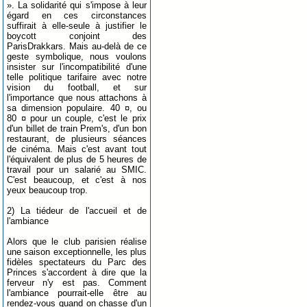
». La solidarité qui s'impose à leur
égard en ces circonstances
suffirait à elle-seule à justifier le
boycott conjoint des
ParisDrakkars. Mais au-delà de ce
geste symbolique, nous voulons
insister sur l'incompatibilité d'une
telle politique tarifaire avec notre
vision du football, et sur
l'importance que nous attachons à
sa dimension populaire. 40 ¤, ou
80 ¤ pour un couple, c'est le prix
d'un billet de train Prem's, d'un bon
restaurant, de plusieurs séances
de cinéma. Mais c'est avant tout
l'équivalent de plus de 5 heures de
travail pour un salarié au SMIC.
C'est beaucoup, et c'est à nos
yeux beaucoup trop.
2) La tiédeur de l'accueil et de
l'ambiance
Alors que le club parisien réalise
une saison exceptionnelle, les plus
fidèles spectateurs du Parc des
Princes s'accordent à dire que la
ferveur n'y est pas. Comment
l'ambiance pourrait-elle être au
rendez-vous quand on chasse d'un