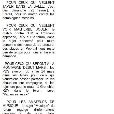
- POUR CEUX QUI VEULENT
TAPER DANS LA BALLE, c'est
dès dimanche (22 février), à
Créteil, pour un match contre les
homologues messins
- POUR CEUX QUI VEULENT
VOIR MALHERBE JOUER, le
match contre l'OM à D'Ornano
approche, RDV sur le forum, dans
le sujet concerné pour toute
personne désireuse de se procurer
des places en Pop : il nous reste
peu de temps pour nous en faire la
demande.
- POUR CEUX QUI SERONT A LA
MONTAGNE DÉBUT MARS : les
PD's skieront du 7 au 14 mars
dans les Alpes...pour ceux qui
voudraient passer partager un vin
chaud en leur compagnie, ou les
rejoindre pour le match à Grenoble,
RDV dans le forum, sujet
"Vacances au ski"
- POUR LES AMATEURS DE
MUSIQUE : le sujet "Musique" du
forum regorge d'informations
diverses et de bons plans