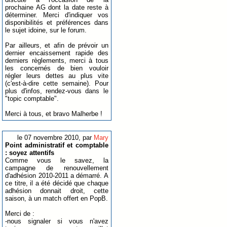
prochaine AG dont la date reste à
déterminer. Merci d'indiquer vos
disponibilités et préférences dans
le sujet idoine, sur le forum.
Par ailleurs, et afin de prévoir un
dernier encaissement rapide des
derniers règlements, merci à tous
les concernés de bien vouloir
régler leurs dettes au plus vite
(c'est-à-dire cette semaine). Pour
plus d'infos, rendez-vous dans le
"topic comptable".
Merci à tous, et bravo Malherbe !
le 07 novembre 2010, par
Mary
Point administratif et comptable
: soyez attentifs
Comme vous le savez, la
campagne de renouvellement
d'adhésion 2010-2011 a démarré. A
ce titre, il a été décidé que chaque
adhésion donnait droit, cette
saison, à un match offert en PopB.
Merci de :
-nous signaler si vous n'avez