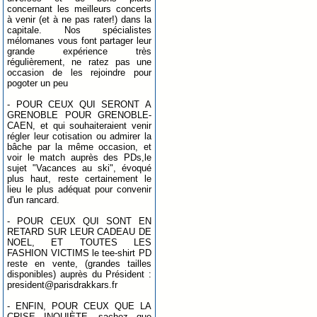
concernant les meilleurs concerts
à venir (et à ne pas rater!) dans la
capitale. Nos spécialistes
mélomanes vous font partager leur
grande expérience très
régulièrement, ne ratez pas une
occasion de les rejoindre pour
pogoter un peu
- POUR CEUX QUI SERONT A
GRENOBLE POUR GRENOBLE-
CAEN, et qui souhaiteraient venir
régler leur cotisation ou admirer la
bâche par la même occasion, et
voir le match auprès des PDs,le
sujet "Vacances au ski", évoqué
plus haut, reste certainement le
lieu le plus adéquat pour convenir
d'un rancard.
- POUR CEUX QUI SONT EN
RETARD SUR LEUR CADEAU DE
NOEL, ET TOUTES LES
FASHION VICTIMS le tee-shirt PD
reste en vente, (grandes tailles
disponibles) auprès du Président :
president@parisdrakkars.fr
- ENFIN, POUR CEUX QUE LA
CRISE INQUIÈTE, sachez que