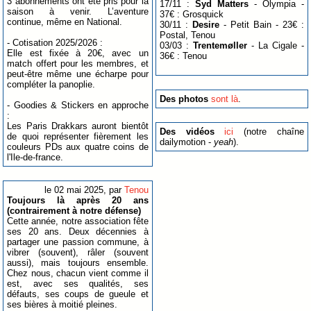
3 abonnements ont été pris pour la
17/11 :
Syd Matters
- Olympia -
saison à venir. L’aventure
37€ : Grosquick
continue, même en National.
30/11 :
Desire
- Petit Bain - 23€ :
Postal, Tenou
- Cotisation 2025/2026 :
03/03 :
Trentemøller
- La Cigale -
Elle est fixée à 20€, avec un
36€ : Tenou
match offert pour les membres, et
peut-être même une écharpe pour
compléter la panoplie.
Des photos
sont là
.
- Goodies & Stickers en approche
:
Les Paris Drakkars auront bientôt
Des vidéos
ici
(notre chaîne
de quoi représenter fièrement les
dailymotion -
yeah
).
couleurs PDs aux quatre coins de
l'Ile-de-france.
le 02 mai 2025, par
Tenou
Toujours là après 20 ans
(contrairement à notre défense)
Cette année, notre association fête
ses 20 ans. Deux décennies à
partager une passion commune, à
vibrer (souvent), râler (souvent
aussi), mais toujours ensemble.
Chez nous, chacun vient comme il
est, avec ses qualités, ses
défauts, ses coups de gueule et
ses bières à moitié pleines.