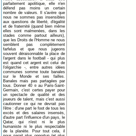
parfaitement apolitique, elle n'en
défend pas moins un certain
nombre de valeurs. Il s'avère que
nous ne sommes pas insensibles
aux questions de liberté, d'égalité
et de fraternité (quand bien même
elles sont malmenées, dans les
stades comme partout ailleurs),
que les Droits de l'Homme ne nous
semblent pas complètement
farfelus et que nous jugeons
souvent déraisonnable la place de
l'argent dans le football - qui plus
est quand cet argent est celui de
l'oligarchie -, entre autres idées
communes somme toute banales
sur le Monde et ses failles.
Banales mais pas partagées par
tous. Donner 40 ¤ au Paris-Saint-
Germain, c'est certes payer pour
un spectacle de qualité et des
joueurs de talent, mais c'est aussi
cautionner ce qui ne devrait pas
l'être : d'une part le foot de tous les
excès et des salaires insensés,
d'autre part l'influence d'un pays, le
Qatar, qui n'est ni le plus
humaniste ni le plus respectable
de la planète. Pour tout cela, il
nous parait plus opportun (et plus