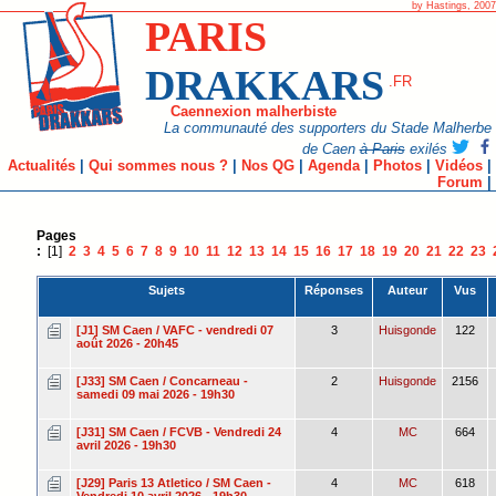
by Hastings, 2007
PARIS
DRAKKARS
.FR
Caennexion malherbiste
La communauté des supporters du Stade Malherbe
de Caen
à Paris
exilés
Actualités
|
Qui sommes nous ?
|
Nos QG
|
Agenda
|
Photos
|
Vidéos
|
Forum
|
Pages
:
[1]
2
3
4
5
6
7
8
9
10
11
12
13
14
15
16
17
18
19
20
21
22
23
Sujets
Réponses
Auteur
Vus
[J1] SM Caen / VAFC - vendredi 07
3
Huisgonde
122
août 2026 - 20h45
[J33] SM Caen / Concarneau -
2
Huisgonde
2156
samedi 09 mai 2026 - 19h30
[J31] SM Caen / FCVB - Vendredi 24
4
MC
664
avril 2026 - 19h30
[J29] Paris 13 Atletico / SM Caen -
4
MC
618
Vendredi 10 avril 2026 - 19h30