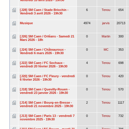
[J28] SM Caen / Stade Briochin -
6
Tenou
654
Vendredi 3 avril 2026 - 19h30
Musique
4974
jarvis
20713
[J26] SM Caen / Orléans - Samedi 21
0
Martin
300
Mars 2026 - 18h
[J24] SM Caen / Châteauroux -
0
MC
353
Vendredi 6 mars 2026 - 19h30
[J22] SM Caen / FC Sochaux -
4
Tenou
698
vendredi 20 février 2026 - 19h30
[J20] SM Caen / FC Fleury - vendredi
0
Tenou
420
6 février 2026 - 19h30
[J18] SM Caen / Quevilly-Rouen -
0
Tenou
570
vendredi 23 janvier 2026 - 19h30
[J14] SM Caen / Bourg-en-Bresse -
2
Tenou
1117
vendredi 21 novembre 2025 - 19h30
[J13] SM Caen / Paris 13 - vendredi 7
0
Tenou
732
novembre 2025 - 19h30
[J11] SM Caen / FC Rouen - mardi 21
0
Tenou
796