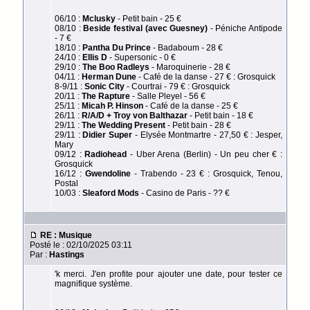
06/10 :
Mclusky
- Petit bain - 25 €
08/10 :
Beside festival (avec Guesney)
- Péniche Antipode
- 7 €
18/10 :
Pantha Du Prince
- Badaboum - 28 €
24/10 :
Ellis D
- Supersonic - 0 €
29/10 :
The Boo Radleys
- Maroquinerie - 28 €
04/11 :
Herman Dune
- Café de la danse - 27 € : Grosquick
8-9/11 :
Sonic City
- Courtrai - 79 € : Grosquick
20/11 :
The Rapture
- Salle Pleyel - 56 €
25/11 :
Micah P. Hinson
- Café de la danse - 25 €
26/11 :
R/A/D + Troy von Balthazar
- Petit bain - 18 €
29/11 :
The Wedding Present
- Petit bain - 28 €
29/11 :
Didier Super
- Elysée Montmartre - 27,50 € : Jesper,
Mary
09/12 :
Radiohead
- Uber Arena (Berlin) - Un peu cher € :
Grosquick
16/12 :
Gwendoline
- Trabendo - 23 € : Grosquick, Tenou,
Postal
10/03 :
Sleaford Mods
- Casino de Paris - ?? €
RE : Musique
Posté le : 02/10/2025 03:11
Par :
Hastings
'k merci. J'en profite pour ajouter une date, pour tester ce
magnifique système.