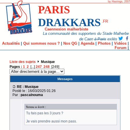
by Hastings, 2007
PARIS
DRAKKARS
.FR
Caennexion malherbiste
La communauté des supporters du Stade Malherbe
de Caen
à Paris
exilés
Actualités
|
Qui sommes nous ?
|
Nos QG
|
Agenda
|
Photos
|
Vidéos
|
Forum
|
Liste des sujets
Musique
Pages :
1
2
[...]
247
248
[249]
Messages
RE : Musique
Posté le : 16/03/2025 01:26
Par :
pascalnouma
Tenou a écrit :
Tu fais pas les 3 jours ?
Je vais prendre aussi mon pass.