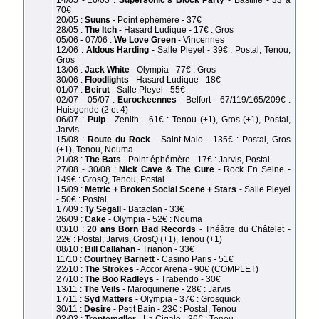
70€
20/05 :
Suuns
- Point éphémère - 37€
28/05 :
The Itch
- Hasard Ludique - 17€ : Gros
05/06 - 07/06 :
We Love Green
- Vincennes
12/06 :
Aldous Harding
- Salle Pleyel - 39€ : Postal, Tenou,
Gros
13/06 :
Jack White
- Olympia - 77€ : Gros
30/06 :
Floodlights
- Hasard Ludique - 18€
01/07 :
Beirut
- Salle Pleyel - 55€
02/07 - 05/07 :
Eurockeennes
- Belfort - 67/119/165/209€ :
Huisgonde (2 et 4)
06/07 :
Pulp
- Zenith - 61€ : Tenou (+1), Gros (+1), Postal,
Jarvis
15/08 :
Route du Rock
- Saint-Malo - 135€ : Postal, Gros
(+1), Tenou, Nouma
21/08 :
The Bats
- Point éphémère - 17€ : Jarvis, Postal
27/08 - 30/08 :
Nick Cave & The Cure
- Rock En Seine -
149€ : GrosQ, Tenou, Postal
15/09 :
Metric + Broken Social Scene + Stars
- Salle Pleyel
- 50€ : Postal
17/09 :
Ty Segall
- Bataclan - 33€
26/09 :
Cake
- Olympia - 52€ : Nouma
03/10 :
20 ans Born Bad Records
- Théâtre du Châtelet -
22€ : Postal, Jarvis, GrosQ (+1), Tenou (+1)
08/10 :
Bill Callahan
- Trianon - 33€
11/10 :
Courtney Barnett
- Casino Paris - 51€
22/10 :
The Strokes
- Accor Arena - 90€ (COMPLET)
27/10 :
The Boo Radleys
- Trabendo - 30€
13/11 :
The Veils
- Maroquinerie - 28€ : Jarvis
17/11 :
Syd Matters
- Olympia - 37€ : Grosquick
30/11 :
Desire
- Petit Bain - 23€ : Postal, Tenou
03/03 :
Trentemøller
- La Cigale - 36€ : Tenou