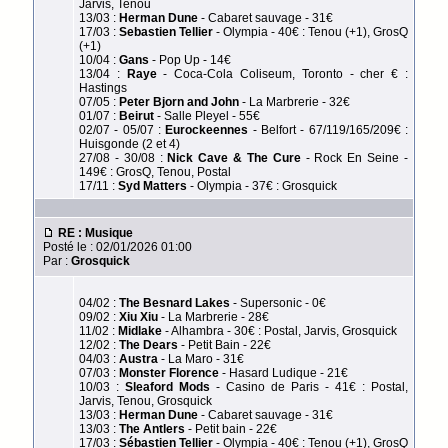
Jarvis, Tenou
13/03 :
Herman Dune
- Cabaret sauvage - 31€
17/03 :
Sebastien Tellier
- Olympia - 40€ : Tenou (+1), GrosQ
(+1)
10/04 :
Gans
- Pop Up - 14€
13/04 :
Raye
- Coca-Cola Coliseum, Toronto - cher € :
Hastings
07/05 :
Peter Bjorn and John
- La Marbrerie - 32€
01/07 :
Beirut
- Salle Pleyel - 55€
02/07 - 05/07 :
Eurockeennes
- Belfort - 67/119/165/209€ :
Huisgonde (2 et 4)
27/08 - 30/08 :
Nick Cave & The Cure
- Rock En Seine -
149€ : GrosQ, Tenou, Postal
17/11 :
Syd Matters
- Olympia - 37€ : Grosquick
RE : Musique
Posté le : 02/01/2026 01:00
Par :
Grosquick
04/02 :
The Besnard Lakes
- Supersonic - 0€
09/02 :
Xiu Xiu
- La Marbrerie - 28€
11/02 :
Midlake
- Alhambra - 30€ : Postal, Jarvis, Grosquick
12/02 :
The Dears
- Petit Bain - 22€
04/03 :
Austra
- La Maro - 31€
07/03 :
Monster Florence
- Hasard Ludique - 21€
10/03 :
Sleaford Mods
- Casino de Paris - 41€ : Postal,
Jarvis, Tenou, Grosquick
13/03 :
Herman Dune
- Cabaret sauvage - 31€
13/03 :
The Antlers
- Petit bain - 22€
17/03 :
Sébastien Tellier
- Olympia - 40€ : Tenou (+1), GrosQ