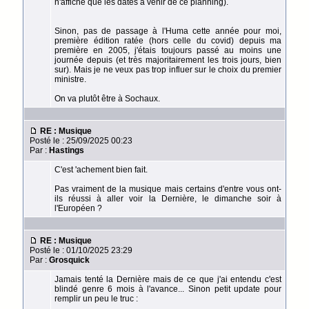
n'affiche que les dates à venir de ce planning).
Sinon, pas de passage à l'Huma cette année pour moi,
première édition ratée (hors celle du covid) depuis ma
première en 2005, j'étais toujours passé au moins une
journée depuis (et très majoritairement les trois jours, bien
sur). Mais je ne veux pas trop influer sur le choix du premier
ministre.
On va plutôt être à Sochaux.
RE : Musique
Posté le : 25/09/2025 00:23
Par :
Hastings
C'est 'achement bien fait.
Pas vraiment de la musique mais certains d'entre vous ont-
ils réussi à aller voir la Dernière, le dimanche soir à
l'Européen ?
RE : Musique
Posté le : 01/10/2025 23:29
Par :
Grosquick
Jamais tenté la Dernière mais de ce que j'ai entendu c'est
blindé genre 6 mois à l'avance... Sinon petit update pour
remplir un peu le truc :