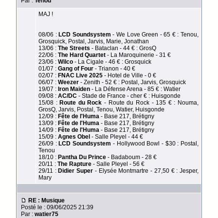
Par :
Tenou
MAJ !
08/06 :
LCD Soundsystem
- We Love Green - 65 € : Tenou,
Grosquick, Postal, Jarvis, Marie, Jonathan
13/06 :
The Streets
- Bataclan - 44 € : GrosQ
22/06 :
The Hard Quartet
- La Maroquinerie - 31 €
23/06 :
Wilco
- La Cigale - 46 € : Grosquick
01/07 :
Gang of Four
- Trianon - 40 €
02/07 :
FNAC Live 2025
- Hotel de Ville - 0 €
06/07 :
Weezer
- Zenith - 52 € : Postal, Jarvis, Grosquick
19/07 :
Iron Maiden
- La Défense Arena - 85 € : Watier
09/08 :
AC/DC
- Stade de France - cher € : Huisgonde
15/08 :
Route du Rock
- Route du Rock - 135 € : Nouma,
GrosQ, Jarvis, Postal, Tenou, Watier, Huisgonde
12/09 :
Fête de l'Huma
- Base 217, Brétigny
13/09 :
Fête de l'Huma
- Base 217, Brétigny
14/09 :
Fête de l'Huma
- Base 217, Brétigny
15/09 :
Agnes Obel
- Salle Pleyel - 44 €
26/09 :
LCD Soundsystem
- Hollywood Bowl - $30 : Postal,
Tenou
18/10 :
Pantha Du Prince
- Badaboum - 28 €
20/11 :
The Rapture
- Salle Pleyel - 56 €
29/11 :
Didier Super
- Elysée Montmartre - 27,50 € : Jesper,
Mary
RE : Musique
Posté le : 09/06/2025 21:39
Par :
watier75