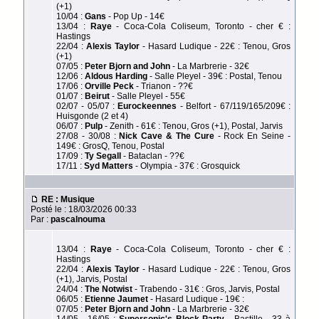
(+1)
10/04 :
Gans
- Pop Up - 14€
13/04 :
Raye
- Coca-Cola Coliseum, Toronto - cher € :
Hastings
22/04 :
Alexis Taylor
- Hasard Ludique - 22€ : Tenou, Gros
(+1)
07/05 :
Peter Bjorn and John
- La Marbrerie - 32€
12/06 :
Aldous Harding
- Salle Pleyel - 39€ : Postal, Tenou
17/06 :
Orville Peck
- Trianon - ??€
01/07 :
Beirut
- Salle Pleyel - 55€
02/07 - 05/07 :
Eurockeennes
- Belfort - 67/119/165/209€ :
Huisgonde (2 et 4)
06/07 :
Pulp
- Zenith - 61€ : Tenou, Gros (+1), Postal, Jarvis
27/08 - 30/08 :
Nick Cave & The Cure
- Rock En Seine -
149€ : GrosQ, Tenou, Postal
17/09 :
Ty Segall
- Bataclan - ??€
17/11 :
Syd Matters
- Olympia - 37€ : Grosquick
RE : Musique
Posté le : 18/03/2026 00:33
Par :
pascalnouma
13/04 :
Raye
- Coca-Cola Coliseum, Toronto - cher € :
Hastings
22/04 :
Alexis Taylor
- Hasard Ludique - 22€ : Tenou, Gros
(+1), Jarvis, Postal
24/04 :
The Notwist
- Trabendo - 31€ : Gros, Jarvis, Postal
06/05 :
Etienne Jaumet
- Hasard Ludique - 19€ :
07/05 :
Peter Bjorn and John
- La Marbrerie - 32€
14/05 - 16/05 :
Supersonic's Block Party
- Bastille - 33 à