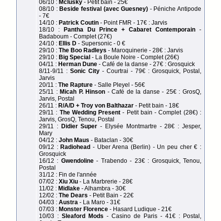
06/10 :
Mclusky
- Petit bain - 25€
08/10 :
Beside festival (avec Guesney)
- Péniche Antipode
- 7€
14/10 :
Patrick Coutin
- Point FMR - 17€ : Jarvis
18/10 :
Pantha Du Prince + Cabaret Contemporain
-
Badaboum - Complet (27€)
24/10 :
Ellis D
- Supersonic - 0 €
29/10 :
The Boo Radleys
- Maroquinerie - 28€ : Jarvis
29/10 :
Big Special
- La Boule Noire - Complet (26€)
04/11 :
Herman Dune
- Café de la danse - 27€ : Grosquick
8/11-9/11 :
Sonic City
- Courtrai - 79€ : Grosquick, Postal,
Jarvis
20/11 :
The Rapture
- Salle Pleyel - 56€
25/11 :
Micah P. Hinson
- Café de la danse - 25€ : GrosQ,
Jarvis, Postal
26/11 :
R/A/D + Troy von Balthazar
- Petit bain - 18€
29/11 :
The Wedding Present
- Petit bain - Complet (28€) :
Jarvis, GrosQ, Tenou, Postal
29/11 :
Didier Super
- Elysée Montmartre - 28€ : Jesper,
Mary
04/12 :
John Maus
- Bataclan - 30€
09/12 :
Radiohead
- Uber Arena (Berlin) - Un peu cher € :
Grosquick
16/12 :
Gwendoline
- Trabendo - 23€ : Grosquick, Tenou,
Postal
31/12 : Fin de l'année
07/02 :
Xiu Xiu
- La Marbrerie - 28€
11/02 :
Midlake
- Alhambra - 30€
12/02 :
The Dears
- Petit Bain - 22€
04/03 :
Austra
- La Maro - 31€
07/03 :
Monster Florence
- Hasard Ludique - 21€
10/03 :
Sleaford Mods
- Casino de Paris - 41€ : Postal,