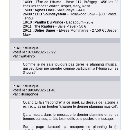
14/09 :
Fête de l'Huma
- Base 217, Brétigny - 45€ les 3J
chez les cocos : Watier, Jesper, Mary, Rosa
15/09 :
Agnes Obel
- Salle Pleyel - 44 €
26/09 :
LCD Soundsystem
- Hollywood Bowl - $30 : Postal,
Tenou
18/10 :
Pantha Du Prince
- Badaboum - 28 €
20/11 :
The Rapture
- Salle Pleyel - 56 €
29/11 :
Didier Super
- Elysée Montmartre - 27,50 € : Jesper,
Mary
RE : Musique
Posté le : 07/09/2025 17:22
Par :
watier75
Comme je ne sais toujours pas gérer le planning musical,
qui veut bien me rajouter comme participant à l'Huma sur les
3 jours?
RE : Musique
Posté le : 09/09/2025 11:40
Par :
Huisgonde
Quand tu fais "répondre" à ce sujet, au dessus de la zone à
écrire, tu as un bouton "charger le dernier planning musical".
Ça te mettra dans le message le dernier planning entre les
bonnes balises, tu fais tes modifs et tu postes le message.
Sur la page d'accueil, ça récupère ce planning là (et