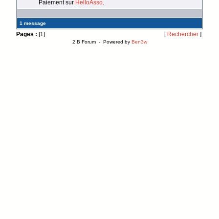
Paiement sur
HelloAsso
.
1 message
Pages :
[1]
[
Rechercher
]
2 B Forum - Powered by
Ben3w