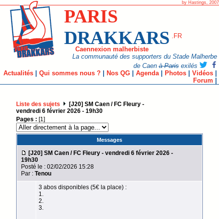
by Hastings, 2007
PARIS
DRAKKARS
.FR
Caennexion malherbiste
La communauté des supporters du Stade Malherbe
de Caen
à Paris
exilés
Actualités
|
Qui sommes nous ?
|
Nos QG
|
Agenda
|
Photos
|
Vidéos
|
Forum
|
Liste des sujets
[J20] SM Caen / FC Fleury -
vendredi 6 février 2026 - 19h30
Pages :
[1]
Messages
[J20] SM Caen / FC Fleury - vendredi 6 février 2026 -
19h30
Posté le : 02/02/2026 15:28
Par :
Tenou
3 abos disponibles (5€ la place) :
1.
2.
3.