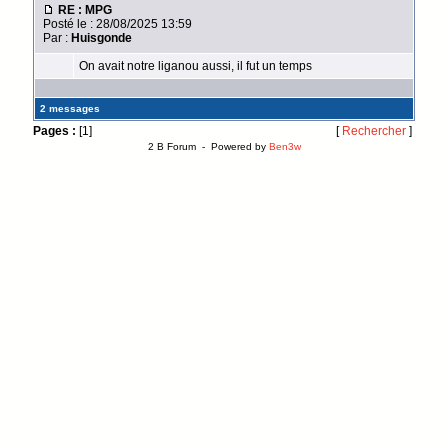
RE : MPG
Posté le : 28/08/2025 13:59
Par :
Huisgonde
On avait notre liganou aussi, il fut un temps
2 messages
Pages :
[1]
[
Rechercher
]
2 B Forum - Powered by
Ben3w