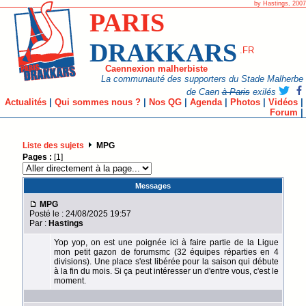
by Hastings, 2007
PARIS
DRAKKARS
.FR
Caennexion malherbiste
La communauté des supporters du Stade Malherbe
de Caen
à Paris
exilés
Actualités
|
Qui sommes nous ?
|
Nos QG
|
Agenda
|
Photos
|
Vidéos
|
Forum
|
Liste des sujets
MPG
Pages :
[1]
Messages
MPG
Posté le : 24/08/2025 19:57
Par :
Hastings
Yop yop, on est une poignée ici à faire partie de la Ligue
mon petit gazon de forumsmc (32 équipes réparties en 4
divisions). Une place s'est libérée pour la saison qui débute
à la fin du mois. Si ça peut intéresser un d'entre vous, c'est le
moment.