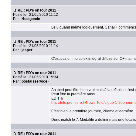
RE : PD's on tour 2011
Posté le : 21/05/2010 11:12
Par :
Huisgonde
Le 8 quand même logiquement, Canal + commence tra
RE : PD's on tour 2011
Posté le : 21/05/2010 11:14
Par :
jesper
C'est pas un multiplex intégral diffusé sur C+ main
RE : PD's on tour 2011
Posté le : 21/05/2010 15:34
Par :
postal (service)
Ah c'est peut être bien vrai mais à la reflexion c'e
Peut être la première aussi.
EDITH/
http://tele.premiere.fr/News-Tele/Ligue-1-20e-jour
C'est bien la première journée, 20eme et dernière.
Donc match le 7. Modalité à définir mais une locati
RE : PD's on tour 2011