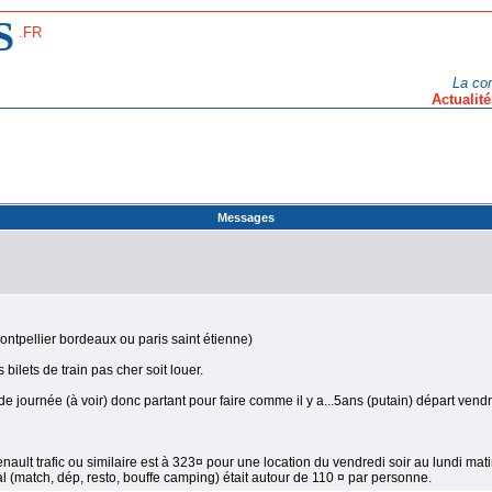
S
.FR
La co
Actualité
Messages
ontpellier bordeaux ou paris saint étienne)
 bilets de train pas cher soit louer.
e journée (à voir) donc partant pour faire comme il y a...5ans (putain) départ vendred
enault trafic ou similaire est à 323¤ pour une location du vendredi soir au lundi mati
tal (match, dép, resto, bouffe camping) était autour de 110 ¤ par personne.