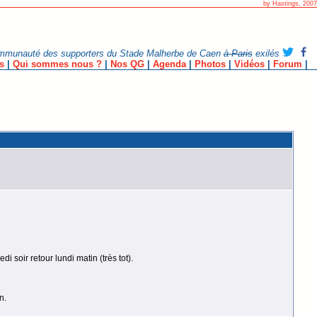
by Hastings, 2007
mmunauté des supporters du Stade Malherbe de Caen
à Paris
exilés
s
|
Qui sommes nous ?
|
Nos QG
|
Agenda
|
Photos
|
Vidéos
|
Forum
|
i soir retour lundi matin (très tot).
n.