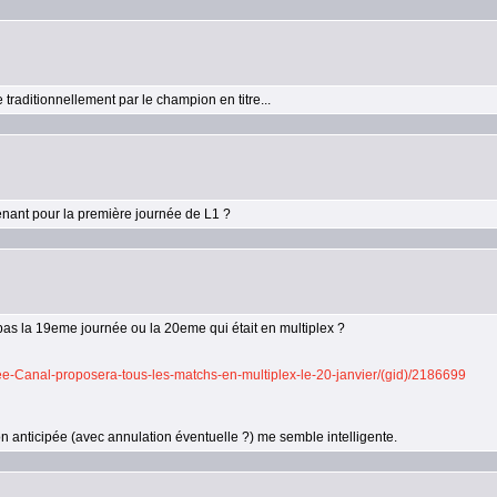
ditionnellement par le champion en titre...
tenant pour la première journée de L1 ?
st pas la 19eme journée ou la 20eme qui était en multiplex ?
nee-Canal-proposera-tous-les-matchs-en-multiplex-le-20-janvier/(gid)/2186699
on anticipée (avec annulation éventuelle ?) me semble intelligente.