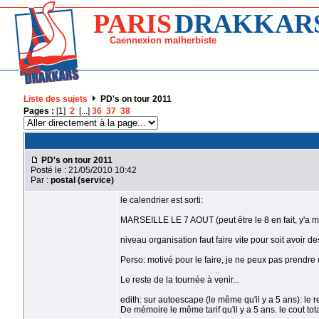
PARIS
DRAKKAR
Caennexion malherbiste
Liste des sujets
PD's on tour 2011
Pages :
[1]
2
[...]
36
37
38
PD's on tour 2011
Posté le : 21/05/2010 10:42
Par :
postal (service)
le calendrier est sorti:
MARSEILLE LE 7 AOUT (peut être le 8 en fait, y'a m
niveau organisation faut faire vite pour soit avoir des
Perso: motivé pour le faire, je ne peux pas prendre d
Le reste de la tournée à venir...
edith: sur autoescape (le même qu'il y a 5 ans): le r
De mémoire le même tarif qu'il y a 5 ans. le cout to