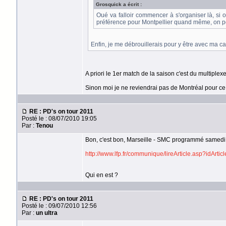
Grosquick a écrit :
Oué va falloir commencer à s'organiser là, si on
préférence pour Montpellier quand même, on pour
Enfin, je me débrouillerais pour y être avec ma ca
A priori le 1er match de la saison c'est du multiplex
Sinon moi je ne reviendrai pas de Montréal pour ce 
RE : PD's on tour 2011
Posté le : 08/07/2010 19:05
Par :
Tenou
Bon, c'est bon, Marseille - SMC programmé samedi
http://www.lfp.fr/communique/lireArticle.asp?idArti
Qui en est ?
RE : PD's on tour 2011
Posté le : 09/07/2010 12:56
Par :
un ultra