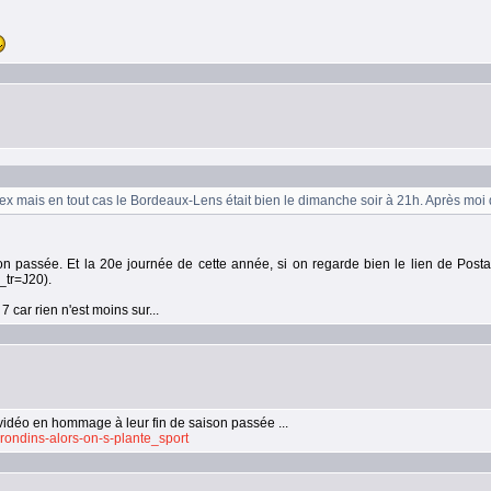
plex mais en tout cas le Bordeaux-Lens était bien le dimanche soir à 21h. Après mo
aison passée. Et la 20e journée de cette année, si on regarde bien le lien de Post
_tr=J20).
 car rien n'est moins sur...
vidéo en hommage à leur fin de saison passée ...
rondins-alors-on-s-plante_sport