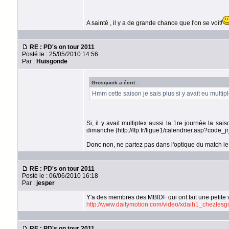
A sainté , il y a de grande chance que l'on se voit!
RE : PD's on tour 2011
Posté le : 25/05/2010 14:56
Par :
Huisgonde
Grosquick a écrit :
Hmm cette saison je sais plus si y avait eu multi
Si, il y avait multiplex aussi la 1re journée la s
dimanche (http://lfp.fr/ligue1/calendrier.asp?code_jr
Donc non, ne partez pas dans l'optique du match le 7
RE : PD's on tour 2011
Posté le : 06/06/2010 16:18
Par :
jesper
Y'a des membres des MBIDF qui ont fait une petite 
http://www.dailymotion.com/video/xdaih1_chezlesgi
RE : PD's on tour 2011