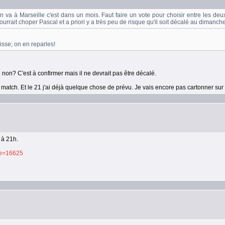
 va à Marseille c'est dans un mois. Faut faire un vote pour choisir entre les deux 
rait choper Pascal et a priori y a très peu de risque qu'il soit décalé au dimanche
isse; on en reparles!
e non? C'est à confirmer mais il ne devrait pas être décalé.
match. Et le 21 j'ai déjà quelque chose de prévu. Je vais encore pas cartonner sur 
 à 21h.
cle=16625