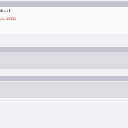
di à 21h.
ticle=16625