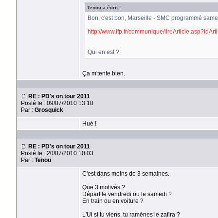
Tenou a écrit :
Bon, c'est bon, Marseille - SMC programmé same
http://www.lfp.fr/communique/lireArticle.asp?idAr
Qui en est ?
Ça m'tente bien.
RE : PD's on tour 2011
Posté le : 09/07/2010 13:10
Par :
Grosquick
Hué !
RE : PD's on tour 2011
Posté le : 20/07/2010 10:03
Par :
Tenou
C'est dans moins de 3 semaines.
Que 3 motivés ?
Départ le vendredi ou le samedi ?
En train ou en voiture ?
L'Ul si tu viens, tu ramènes le zafira ?