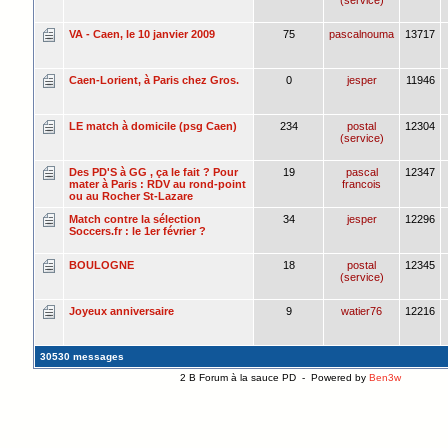
VA - Caen, le 10 janvier 2009
75
pascalnouma
13717
Caen-Lorient, à Paris chez Gros.
0
jesper
11946
LE match à domicile (psg Caen)
234
postal
12304
(service)
Des PD'S à GG , ça le fait ? Pour
19
pascal
12347
mater à Paris : RDV au rond-point
francois
ou au Rocher St-Lazare
Match contre la sélection
34
jesper
12296
Soccers.fr : le 1er février ?
BOULOGNE
18
postal
12345
(service)
Joyeux anniversaire
9
watier76
12216
30530 messages
2 B Forum à la sauce PD - Powered by
Ben3w