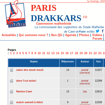
by Hastings, 2007
PARIS
DRAKKARS
.FR
Caennexion malherbiste
La communauté des supporters du Stade Malherbe
de Caen
à Paris
exilés
Actualités
|
Qui sommes nous ?
|
Nos QG
|
Agenda
|
Photos
|
Vidéos
|
Forum
|
Pages
:
1
2
3
4
5
6
7
8
9
10
11
12
13
14
15
16
17
18
19
20
21
22
23
2
Sujets
Réponses
Auteur
Vus
salon des meuh meuh
14
postal
12327
(service)
dans l'cul aulas!
1
postal
12289
(service)
Nantes-Caen
13
Jay
12610
match samedi à didot
9
postal
12328
(service)